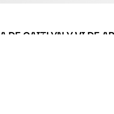
 DE CAITLYN Y VI DE A
. Seguid luchando por un futuro mejor con la camiseta hol
30/1