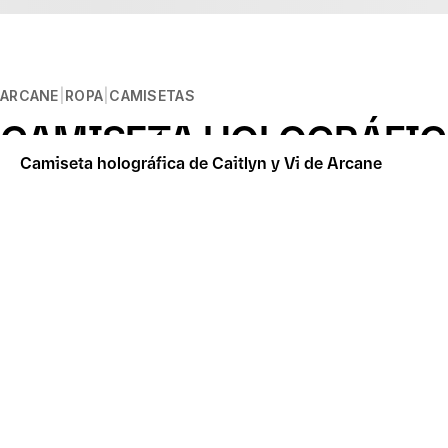
ARCANE
ROPA
CAMISETAS
CAMISETA HOLOGRÁFICA
Camiseta holográfica de Caitlyn y Vi de Arcane
Descripción
"No lo edulcores, pastelito".
Inicio estimado del envío: 31 mar 2026
Rica y desequilibrada mangosta conoce a sucia marea negra
Características:
Camiseta de manga corta personalizada 100 % algodón 
Teñido en prenda
Diseño frontal serigrafiado en plastisol