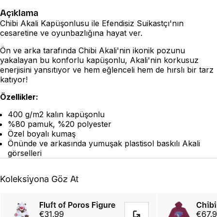
Açıklama
Chibi Akali Kapüşonlusu ile Efendisiz Suikastçı'nın
cesaretine ve oyunbazlığına hayat ver.
Ön ve arka tarafında Chibi Akali'nin ikonik pozunu
yakalayan bu konforlu kapüşonlu, Akali'nin korkusuz
enerjisini yansıtıyor ve hem eğlenceli hem de hırslı bir tarz
katıyor!
Özellikler:
400 g/m2 kalın kapüşonlu
%80 pamuk, %20 polyester
Özel boyalı kumaş
Önünde ve arkasında yumuşak plastisol baskılı Akali
görselleri
Koleksiyona Göz At
Fluft of Poros Figure
Chibi
€31.99
€67.