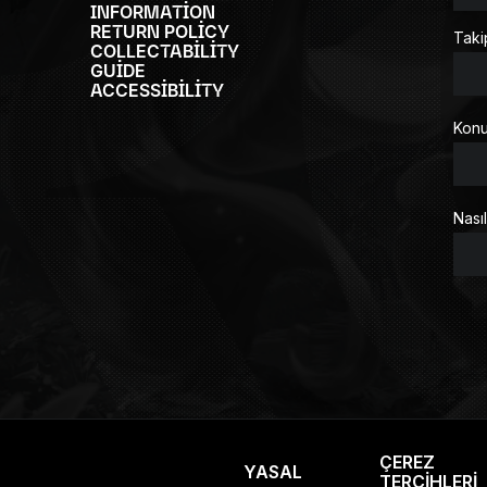
INFORMATION
RETURN POLICY
Taki
COLLECTABILITY
GUIDE
ACCESSIBILITY
Kon
Nasıl
ÇEREZ
YASAL
TERCIHLERI