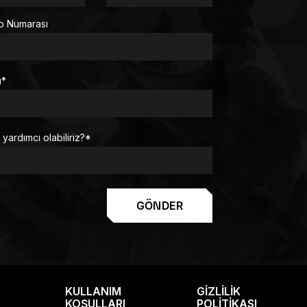
p Numarası
u
*
 yardımcı olabiliriz?
*
GÖNDER
KULLANIM
GIZLILIK
KOŞULLARI
POLITIKASI