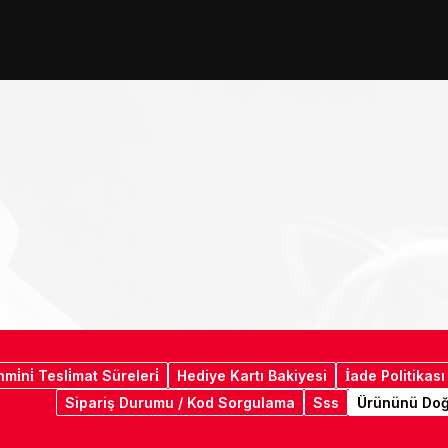
i̇ni̇ Tesli̇mat Süreleri̇
Hediye Kartı Bakiyesi
İade Politikası
Sipariş Durumu / Kod Sorgulama
Sss
Ürününü Doğ