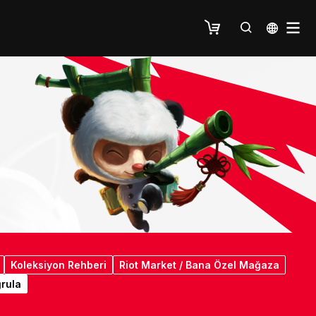
Koleksiyon Rehberi
Riot Market / Bana Özel Mağaza
rula