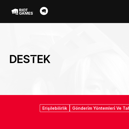
DESTEK
Erişilebilirlik
Gönderi̇m Yöntemleri̇ Ve Tahm