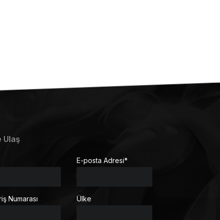
e Ulaş
E-posta Adresi
*
riş Numarası
Ülke