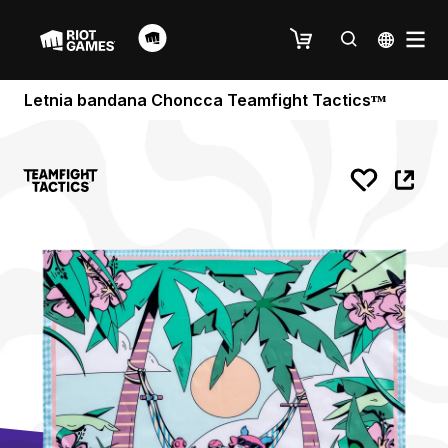
Letnia bandana Choncca Teamfight Tacticsᵀᴹ