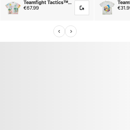
Teamfight Tacticsᵀᴹ Choncc Summer Beach Shirt
€67.99
€31.9