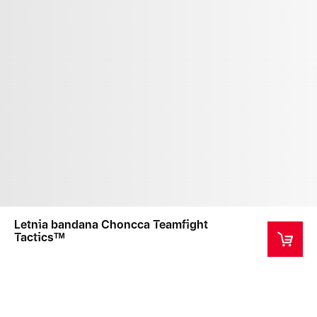
Letnia bandana Choncca Teamfight
Tacticsᵀᴹ