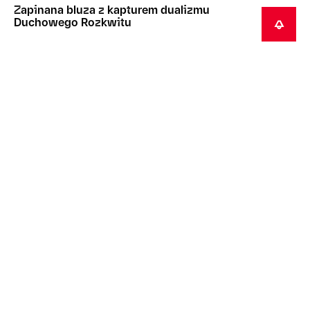
Zapinana bluza z kapturem dualizmu
Duchowego Rozkwitu
POWIADOM MNIE
Ten przedmiot zwykle zostaje dostarczony w
przeciągu 2 tygodni(a) od dokonania zakupu.