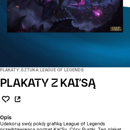
PLAKATY
SZTUKA
LEAGUE OF LEGENDS
PLAKATY Z KAI’SĄ
Opis
Udekoruj swój pokój grafiką League of Legends
przedstawiającą portret Kai’Sy, Córy Pustki. Ten plakat