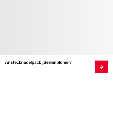
Anstecknadelpack „Seelenblumen“
BENACHRICHTIGEN
WARNUNG: ERSTICKUNGSGEFAHR – Kleinteile
enthalten. Nicht geeignet für Kinder unter 3 Jahren.
FUNKTIONELLE SPITZEN – Die Anstecknadel hat
funktionelle Spitzen.