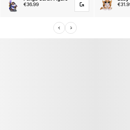
€36.99
€31.9