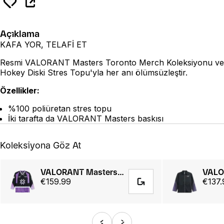
Açıklama
KAFA YOR, TELAFİ ET
Resmi VALORANT Masters Toronto Merch Koleksiyonu ve
Hokey Diski Stres Topu'yla her anı ölümsüzleştir.
Özellikler:
%100 poliüretan stres topu
İki tarafta da VALORANT Masters baskısı
Koleksiyona Göz At
VALORANT Masters Toronto 25 // Hockey Jersey
€159.99
€137.