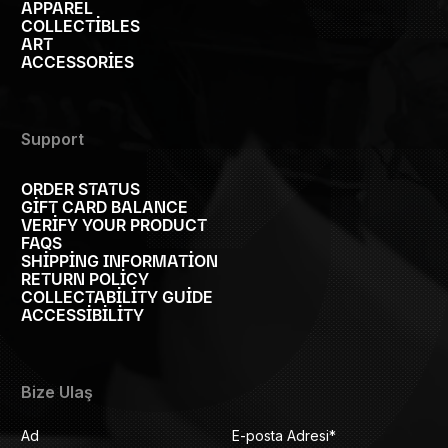
APPAREL
COLLECTIBLES
ART
ACCESSORIES
Support
ORDER STATUS
GIFT CARD BALANCE
VERIFY YOUR PRODUCT
FAQS
SHIPPING INFORMATION
RETURN POLICY
COLLECTABILITY GUIDE
ACCESSIBILITY
Bize Ulaş
Ad
E-posta Adresi
*