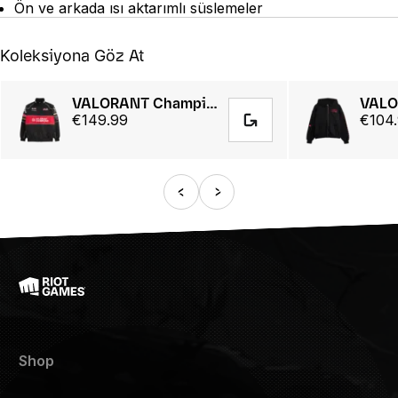
Ön ve arkada ısı aktarımlı süslemeler
Koleksiyona Göz At
VALORANT Champions Tourᵀᴹ 2025 // Racing Jacket
€149.99
€104
Shop