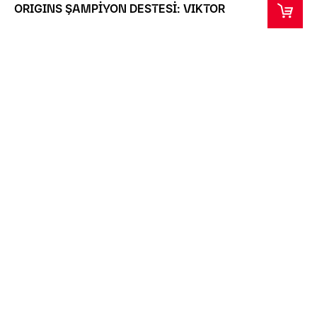
ORIGINS ŞAMPİYON DESTESİ: VIKTOR
Tahmini Gönderim Başlangıcı: 31 Eki 2025