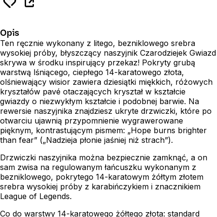
Opis
Ten ręcznie wykonany z litego, bezniklowego srebra
wysokiej próby, błyszczący naszyjnik Czarodziejek Gwiazd
skrywa w środku inspirujący przekaz! Pokryty grubą
warstwą lśniącego, ciepłego 14-karatowego złota,
olśniewający wisior zawiera dziesiątki miękkich, różowych
kryształów pavé otaczających kryształ w kształcie
gwiazdy o niezwykłym kształcie i podobnej barwie. Na
rewersie naszyjnika znajdziesz ukryte drzwiczki, które po
otwarciu ujawnią przypomnienie wygrawerowane
pięknym, kontrastującym pismem: „Hope burns brighter
than fear” („Nadzieja płonie jaśniej niż strach”).
Drzwiczki naszyjnika można bezpiecznie zamknąć, a on
sam zwisa na regulowanym łańcuszku wykonanym z
bezniklowego, pokrytego 14-karatowym żółtym złotem
srebra wysokiej próby z karabińczykiem i znacznikiem
League of Legends.
Co do warstwy 14-karatowego żółtego złota: standard