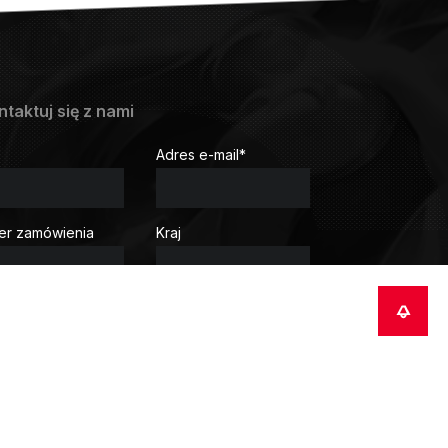
ntaktuj się z nami
Adres e-mail
*
r zamówienia
Kraj
r przesyłki
ł
*