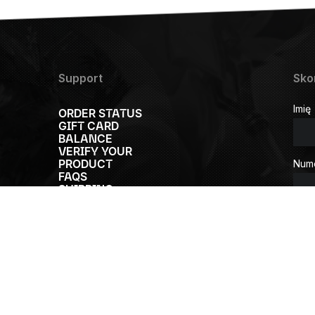
Support
Sko
Imię
ORDER STATUS
GIFT CARD
BALANCE
VERIFY YOUR
PRODUCT
Nume
FAQS
SHIPPING
INFORMATION
RETURN POLICY
Nume
COLLECTABILITY
GUIDE
ACCESSIBILITY
Tytu