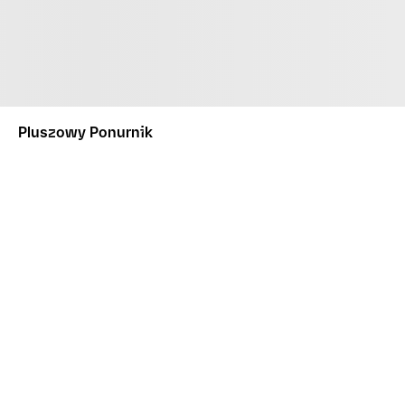
Pluszowy Ponurnik
POWIADOM MNIE
PRZEDMIOTY KOLEKCJONERSKIE
PLUSZAKI
PLUSZOWY PONURNIK