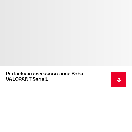
Portachiavi accessorio arma Boba
VALORANT Serie 1
AVVISAMI
Questo prodotto non è un giocattolo e non è adatto
ai bambini.