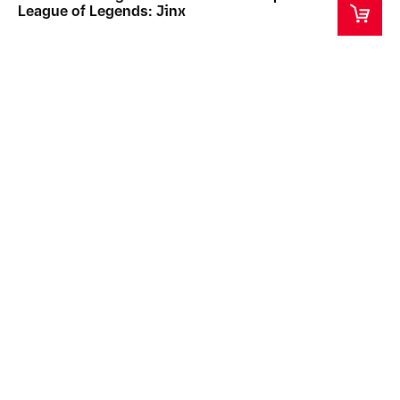
League of Legends: Jinx
Inizio stimato della spedizione: 31 ott 2025