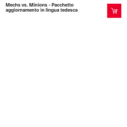
Mechs vs. Minions - Pacchetto
aggiornamento in lingua tedesca
Questo prodotto non è un giocattolo e non è adatto
ai bambini.