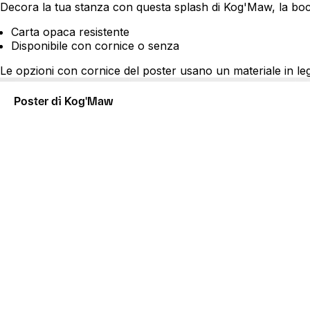
Decora la tua stanza con questa splash di Kog'Maw, la bocca
Carta opaca resistente
Disponibile con cornice o senza
Le opzioni con cornice del poster usano un materiale in le
Poster di Kog'Maw
AVVISAMI
Questo articolo è un prodotto su ordinazione. I prodott
verranno spediti separatamente.