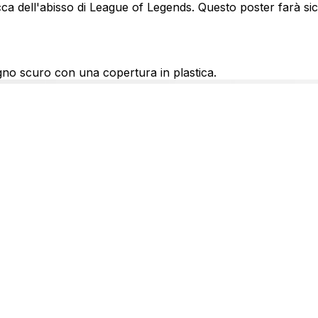
 dell'abisso di League of Legends. Questo poster farà sicur
gno scuro con una copertura in plastica.
i su ordinazione possono richiedere 3-4 settimane per la co