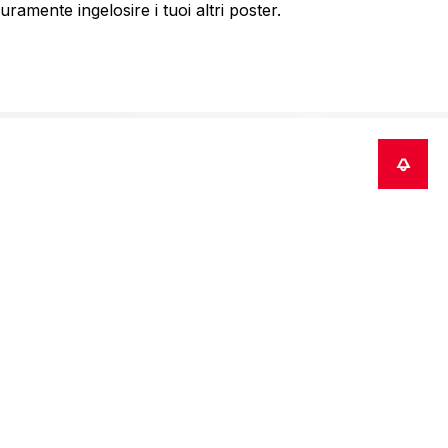
amente ingelosire i tuoi altri poster.
nsegna a causa dell'attuale impatto del COVID-19 e