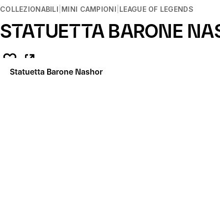
COLLEZIONABILI
MINI CAMPIONI
LEAGUE OF LEGENDS
STATUETTA BARONE NA
Statuetta Barone Nashor
Descrizione
Il Barone Nashor è apparso nella serie 2 delle statuette per
Misure approssimative:
Questo prodotto è un oggetto da collezione per un pubbl
Altezza: 5,2 in/13,1 cm
Larghezza: 4,3 in/10,9 cm
Questo prodotto è contenuto in una confezione personalizzat
danneggiata.
Serie
Barone Nashor è il nono elemento della serie 2