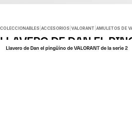
COLECCIONABLES
ACCESORIOS
VALORANT
AMULETOS DE 
LLAVERO DE DAN EL PIN
Llavero de Dan el pingüino de VALORANT de la serie 2
Descripción
RECIBIR UNA NOTIFICACIÓN
Vuestros amuletos de arma favoritos saltan de la pantalla 
Este producto no está diseñado como juguete o product
Todos los llaveros tienen una anilla y un imán para que pod
El llavero de Dan el pingüino es uno de los cinco amuletos 
Medidas aproximadas:
Altura: 5,5 cm
Anchura: 4,5 cm