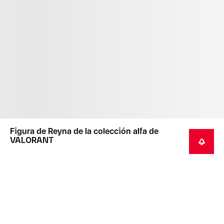
Figura de Reyna de la colección alfa de
VALORANT
RECIBIR UNA NOTIFICACIÓN
Este producto es un artículo de coleccionista para
mayores de 14 años.
Este producto no está diseñado como juguete o