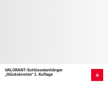
VALORANT-Schlüsselanhänger
„Glücksknoten“ 1. Auflage
BENACHRICHTIGEN
Dieses Produkt ist nicht als Spielzeug oder für Kinder
geeignet.