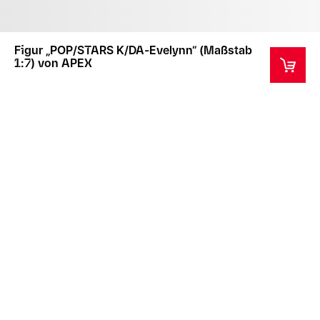
Figur „POP/STARS K/DA-Evelynn“ (Maßstab
1:7) von APEX
Dieser Artikel ist ein Sammlergegenstand und nicht
für Kinder unter 14 Jahren geeignet.
Dieses Produkt wird in einer eigens dafür
angefertigten Verpackung verschickt. Bitte beachte,
dass diese Verpackung nur als Schutz beim
Transport gedacht ist und nicht ersetzt wird, sofern
diese beschädigt wird.
Geschätzter Versandbeginn 31. Mai 2025