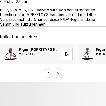
Höhe: 27 cm
POP/STARS K/DA-Evelynn wird von den erfahrenen
Künstlern von APEX-TOYS handbemalt und modelliert.
Verpasse nicht die Chance, diese K/DA-Figur in deine
Sammlung aufzunehmen!
Kollektion ansehen
Figur „POP/STARS K/DA-Evelynn“ (Maßstab 1:7) von APEX
€137.99
€194