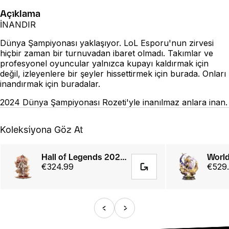
Açıklama
İNANDIR
Dünya Şampiyonası yaklaşıyor. LoL Esporu'nun zirvesi
hiçbir zaman bir turnuvadan ibaret olmadı. Takımlar ve
profesyonel oyuncular yalnızca kupayı kaldırmak için
değil, izleyenlere bir şeyler hissettirmek için burada. Onları
inandırmak için buradalar.
2024 Dünya Şampiyonası Rozeti'yle inanılmaz anlara inan.
Koleksiyona Göz At
Hall of Legends 2024 Immortalized Legend Ahri 1/6 Statue
€324.99
€529