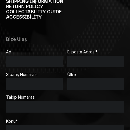
SHIPPING INFORMATION
RETURN POLICY
COLLECTABILITY GUIDE
ACCESSIBILITY
Bize Ulaş
Ad
E-posta Adresi
*
Sipariş Numarası
Ülke
Takip Numarası
Konu
*