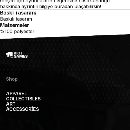
Girişimi için oyuncuların beğenisine nasıl sunduğu
hakkında ayrıntılı bilgiye
buradan
ulaşabilirsin!
Baskı Tasarımı
Baskılı tasarım
Malzemeler
%100 polyester
Shop
APPAREL
COLLECTIBLES
ART
ACCESSORIES