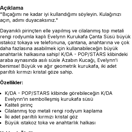
Açıklama
"Bıçağımı ne kadar iyi kullandığımı söyleyin. Kulağınızı
açın, adımı duyacaksınız."
Dayanıklı pirinçten elle yapılmış ve cilalanmış top metali
rengi rodyumla kaplı Evelynn Kurukafa Çanta Süsü büyük
ıstakoz tokaya ve telefonuna, çantana, anahtarına ve çok
daha fazlasına asabilmek için kullanabileceğin büyük
anahtarlık halkasına sahip! K/DA - POP/STARS klibindeki
araba aynasında asılı süsle Azabın Kucağı, Evelynn'i
benimse! Büyük ve ağır geometrik kurukafa, iki adet
parıltılı kırmızı kristal göze sahip.
Özellikler:
K/DA - POP/STARS klibinde görebileceğin K/DA
Evelynn'in sembolleşmiş kurukafa süsü
Kaliteli pirinç
Cilalanmış top metali rengi rodyum kaplama
İki adet parıltılı kırmızı kristal göz
Büyük ıstakoz toka ve anahtarlık halkası