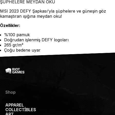
ŞÜPHELERE MEYDAN OKU
MSI 2023 DEFY Şapkası'yla şüphelere ve güneşin göz
kamaştıran ışığına meydan oku!
Özellikler:
%100 pamuk
Doğrudan işlenmiş DEFY logoları
265 gr/m²
Çoğu bedene uyar
Shop
APPAREL
COLLECTIBLES
ART