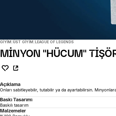
GIYIM
ÜST GIYIM
LEAGUE OF LEGENDS
MİNYON "HÜCUM" TİŞÖR
Açıklama
Onları sabitleyebilir, tutabilir ya da ayartabilirsin. Minyonla
Baskı Tasarımı
Baskılı tasarım
Malzemeler