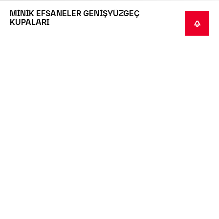
MİNİK EFSANELER GENİŞYÜZGEÇ
KUPALARI
HABER VER
Bu, siparişe bağlı olarak üretilen bir ürün. Siparişe
bağlı olarak üretilen ürünlerin teslim edilmesi, devam
eden COVID-19 salgınından ötürü 3-4 hafta sürebilir
ve bu ürünler ayrı gönderilir.