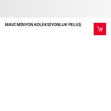
MAVİ MİNYON KOLEKSİYONLUK PELÜŞ
Bu ürün özel tasarım kutusuyla birlikte gelmektedir.
Lütfen kutunun nakliyat sırasında ürünü koruma
amacı taşıdığını ve hasar görmesi halinde
değiştirilmeyeceğini unutmayın.