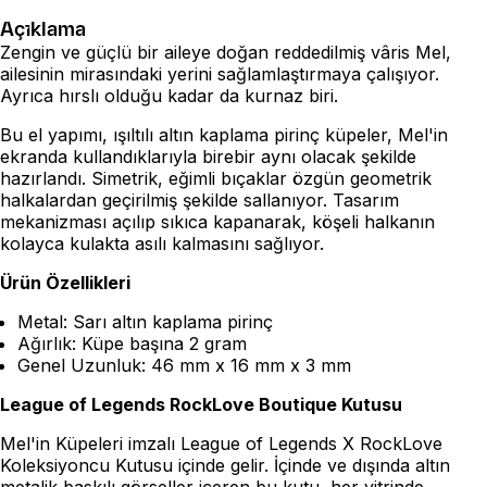
Açıklama
Zengin ve güçlü bir aileye doğan reddedilmiş vâris Mel,
ailesinin mirasındaki yerini sağlamlaştırmaya çalışıyor.
Ayrıca hırslı olduğu kadar da kurnaz biri.
Bu el yapımı, ışıltılı altın kaplama pirinç küpeler, Mel'in
ekranda kullandıklarıyla birebir aynı olacak şekilde
hazırlandı. Simetrik, eğimli bıçaklar özgün geometrik
halkalardan geçirilmiş şekilde sallanıyor. Tasarım
mekanizması açılıp sıkıca kapanarak, köşeli halkanın
kolayca kulakta asılı kalmasını sağlıyor.
Ürün Özellikleri
Metal: Sarı altın kaplama pirinç
Ağırlık: Küpe başına 2 gram
Genel Uzunluk: 46 mm x 16 mm x 3 mm
League of Legends RockLove Boutique Kutusu
Mel'in Küpeleri imzalı League of Legends X RockLove
Koleksiyoncu Kutusu içinde gelir. İçinde ve dışında altın
metalik baskılı görseller içeren bu kutu, her vitrinde