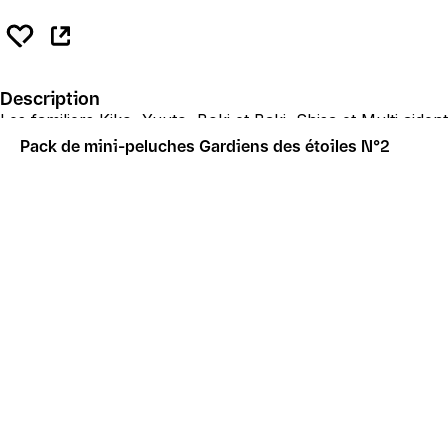
Description
Les familiers Kiko, Yuuto, Boki et Baki, Shisa et Multi aiden
Pack de mini-peluches Gardiens des étoiles N°2
Dimensions approximatives :
Hauteur : 3.5 - 6.5 in / 8,8 - 16,5 cm
Largeur : 3.5 - 7.9 in / 9 - 20 cm