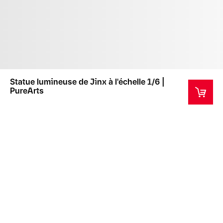
Statue lumineuse de Jinx à l'échelle 1/6 |
PureArts
Ce produit est un objet de collection ne convenant
pas aux enfants de moins de 14 ans.