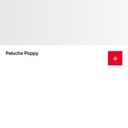
Peluche Poppy
ME PRÉVENIR
Ce produit n'est pas un jouet et ne convient pas aux
enfants.
En général, la livraison de cet article se fait dans les
3 semaines suivant l'achat.