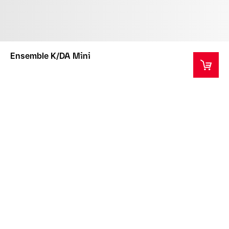
Ensemble K/DA Mini
Ce produit est un objet de collection ne convenant
pas aux enfants de moins de 14 ans.