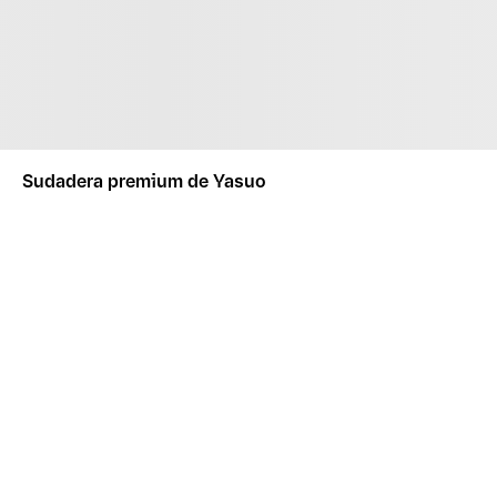
Sudadera premium de Yasuo
ROPA
SUDADERAS Y CHAQUETAS
CAMISETAS
LEAGUE OF LE
SUDADERA PREMIUM DE
Descripción