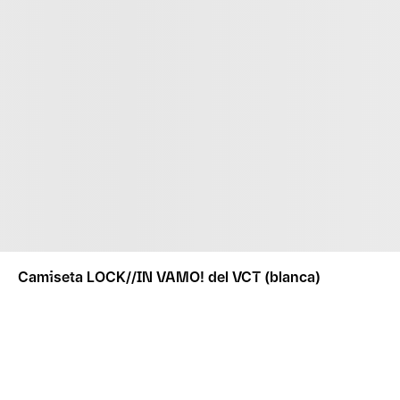
Camiseta LOCK//IN VAMO! del VCT (blanca)
El envío estimado para este artículo es de 2 semana(s) t