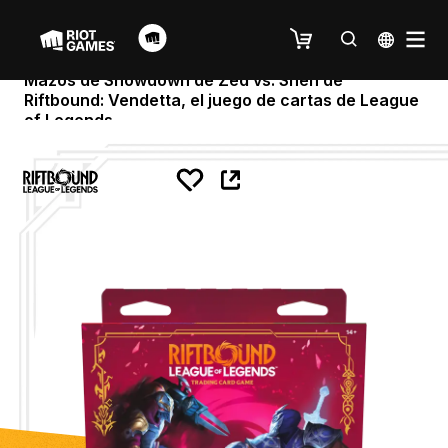
Mazos de Showdown de Zed vs. Shen de
Riftbound: Vendetta, el juego de cartas de League
of Legends