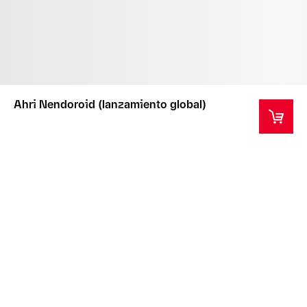
Ahri Nendoroid (lanzamiento global)
Este producto es un artículo de coleccionista para
mayores de 14 años.
Este artículo incluye una caja con un diseño especial.
Esta caja es para proteger el artículo durante el
transporte y no es reemplazable si resulta dañada.