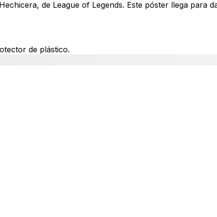
 Hechicera, de League of Legends. Este póster llega para d
tector de plástico.
productos por encargo puede tardar entre 3 y 4 semanas d