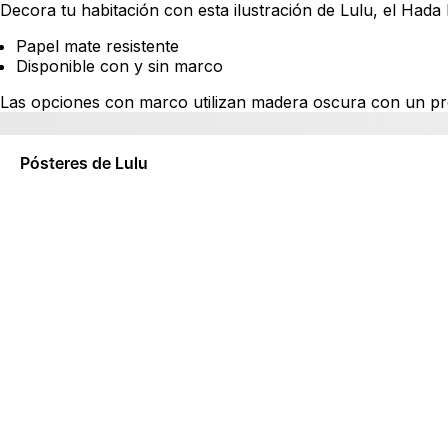
Decora tu habitación con esta ilustración de Lulu, el Hada
Papel mate resistente
Disponible con y sin marco
Las opciones con marco utilizan madera oscura con un pro
Pósteres de Lulu
RECIBIR UNA NOTIFICACIÓN
Este producto se fabrica por encargo. El envío de los 
separado.