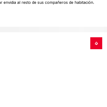
ar envidia al resto de sus compañeros de habitación.
ebido al impacto del COVID-19; además, se enviarán por