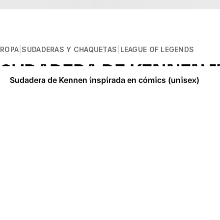
ROPA
SUDADERAS Y CHAQUETAS
LEAGUE OF LEGENDS
SUDADERA DE KENNEN I
Sudadera de Kennen inspirada en cómics (unisex)
Descripción
El Corazón de la Tempestad llega a toda velocidad y trae co
Diseño de impresión
Diseño serigrafiado
Materiales
100 % algodón