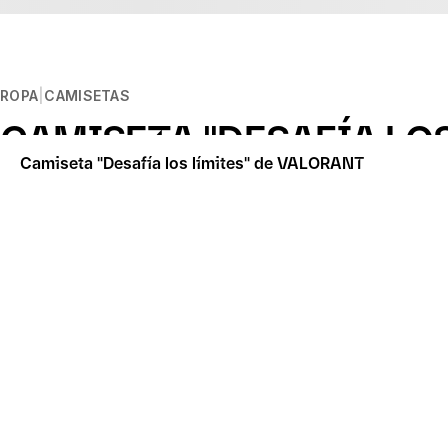
ROPA
CAMISETAS
CAMISETA "DESAFÍA LOS
Camiseta "Desafía los límites" de VALORANT
Descripción
Cargad con todo el peso del equipo con la camiseta DESAF
todos los enemigos sin renunciar a la comodidad.
Diseño de impresión
Diseño serigrafiado
Materiales
100 % algodón