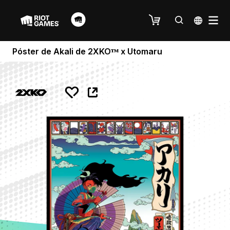
Póster de Akali de 2XKOᵀᴹ x Utomaru