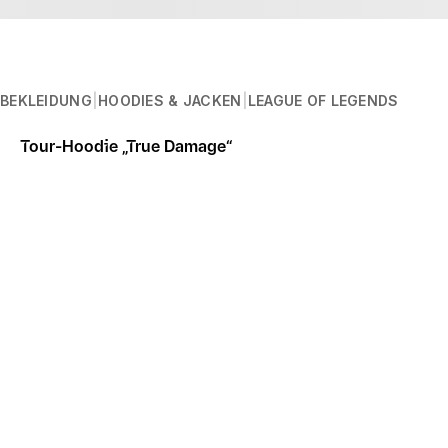
BEKLEIDUNG
HOODIES & JACKEN
LEAGUE OF LEGENDS
TOUR-HOODIE „TRUE D
Tour-Hoodie „True Damage“
Beschreibung
Akalis neue Hip-Hop-Gruppe erobert die Bühne im offizie
Druckdesign
Digital gedrucktes Design
Materialien
100 % Baumwolle