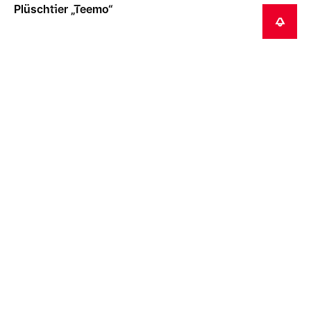
Plüschtier „Teemo“
BENACHRICHTIGEN