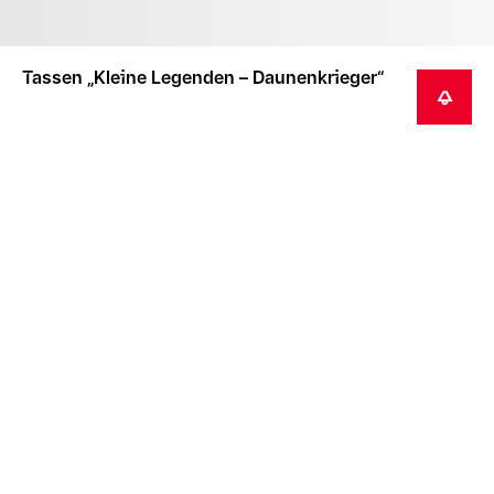
Tassen „Kleine Legenden – Daunenkrieger“
BENACHRICHTIGEN
Dieser Artikel wird auf Bestellung hergestellt.
Aufgrund der derzeitigen Auswirkungen von COVID-
19 dauert die Lieferung solcher Artikel
möglicherweise 3–4 Wochen länger und sie werden
separat versandt.