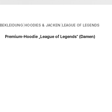
BEKLEIDUNG
HOODIES & JACKEN
LEAGUE OF LEGENDS
PREMIUM-HOODIE „LEAG
Premium-Hoodie „League of Legends“ (Damen)
Beschreibung
Dieser „League of Legends“-Kapuzenpulli mit Goldfolien-Lo
kommst (zudem kostet er auch keine 750 Gold).