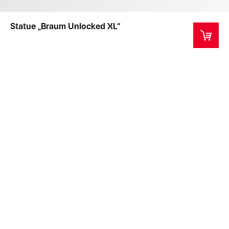
Statue „Braum Unlocked XL“
Dieses Produkt wird in einer eigens dafür
angefertigten Verpackung verschickt. Bitte beachte,
dass diese Verpackung nur als Schutz beim
Transport gedacht ist und nicht ersetzt wird, sofern
diese beschädigt wird.