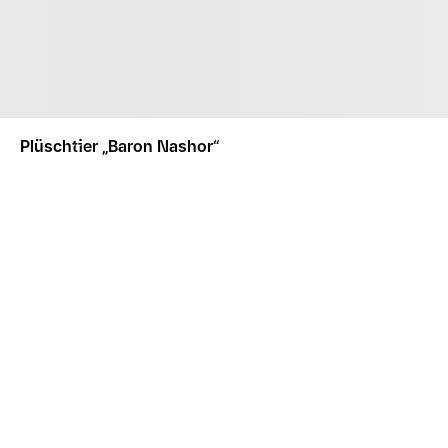
Plüschtier „Baron Nashor“
BENACHRICHTIGEN
SAMMLERSTÜCKE
PLÜSCHTIERE
PLÜSCHTIER „BARON N