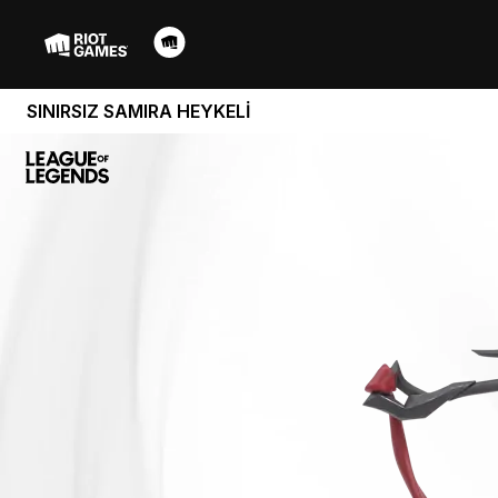
SINIRSIZ SAMIRA HEYKELİ